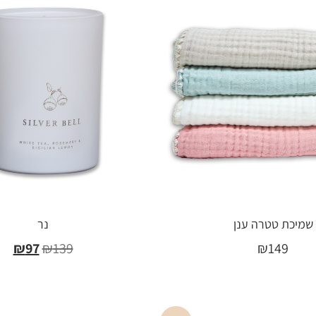
שמיכת טטרה ענן
נר
₪
97
₪
139
₪
149
בחר אפשרויות
הוספה לסל