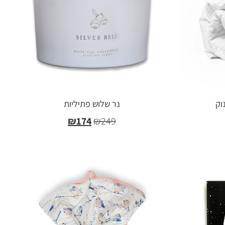
וק
נר שלוש פתיליות
₪
174
₪
249
הוספה לסל