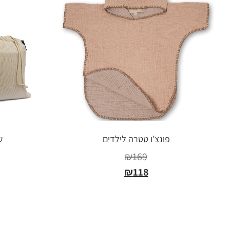
פונצ’ו טטרה לילדים
ש
₪
169
₪
118
בחר אפשרויות