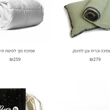
יכה וכרית ענן לתינוק
שמיכת פוך למיטת תינ
₪
259
₪
279
בחר אפשרויות
הוספה לסל