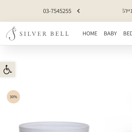
כל האתר ב-15% הנחה
03-7545255
HOME
BABY
BE
פתח 
30%