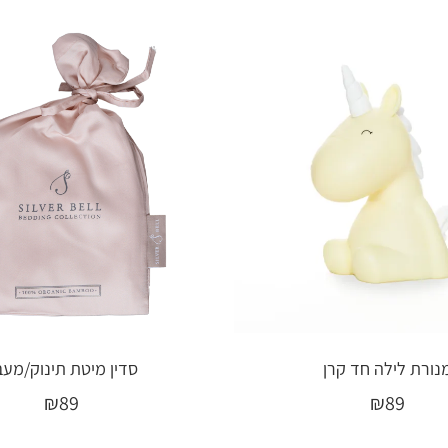
נורת לילה חד קרן
סדין מיטת תינוק/מע
₪
89
₪
89
בחר אפשרויות
בחר אפשרויות