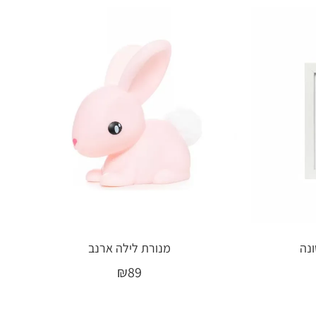
נה
מנורת לילה ארנב
₪
89
בחר אפשרויות