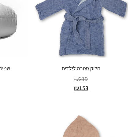
חלוק טטרה לילדים
שמיכת
₪
219
₪
153
בחר אפשרויות