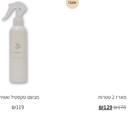
Sale!
מארז 2 טטרות
מבשם טקסטיל ואוויר
₪
119
₪
129
₪
178
בחר אפשרויות
הוספה לסל