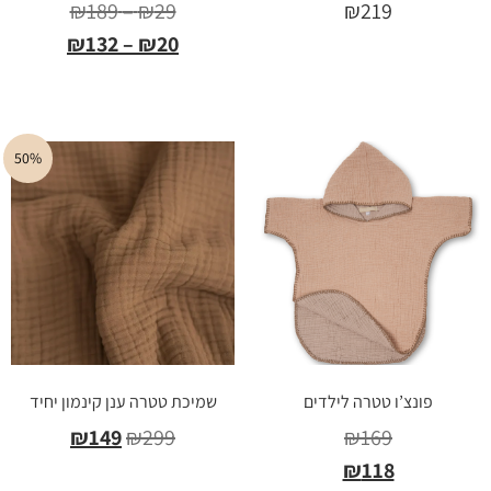
₪
189
–
₪
29
₪
219
₪
132
–
₪
20
הוספה לסל
בחר אפשרויות
50%
פונצ’ו טטרה לילדים
שמיכת טטרה ענן קינמון יחיד
₪
149
₪
299
₪
169
₪
118
בחר אפשרויות