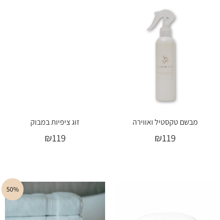
מבשם טקסטיל ואווירה
זוג ציפיות במבוק
₪
119
₪
119
הוספה לסל
בחר אפשרויות
50%