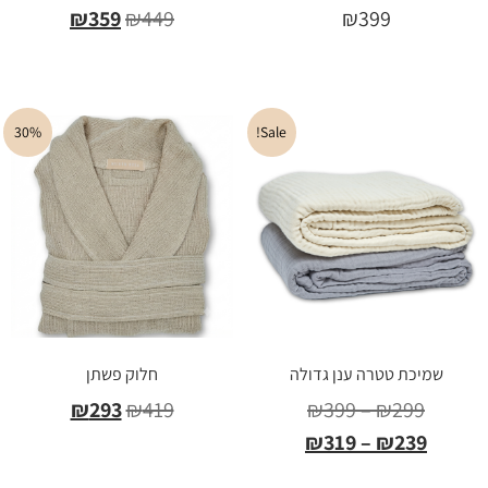
₪
359
₪
449
₪
399
בחר אפשרויות
בחר אפשרויות
30%
Sale!
שמיכת טטרה ענן גדולה
חלוק פשתן
₪
293
₪
419
₪
399
–
₪
299
₪
319
–
₪
239
הוספה לסל
בחר אפשרויות