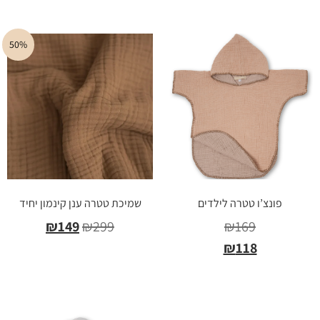
50%
פונצ’ו טטרה לילדים
שמיכת טטרה ענן קינמון יחיד
₪
149
₪
299
₪
169
₪
118
בחר אפשרויות
בחר אפשרויות