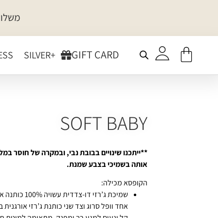
משלוח
GIFT CARD
ESS
+SILVER
SOFT BABY
**ייתכנו שינויים בבובת נבי, ובמקרה של חוסר במל
אותה בשמיכי בצבע שמנת.
הקופסא מכילה:
שמיכת ג’רזי דו-צדדית ע
אחד וופל סרוג וצד שני כותנת ג’רזי אורגנית 
קל ונעים למגע רך ומפנק. מתאימה למיטת תינ