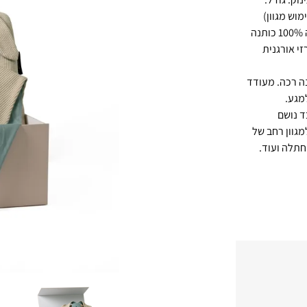
נבי (שמיכי) – בובת חיבוקי בצורת ארנב עשויה 100% כותנה
זי אורגנית
נה רכה. מעודד
מגע.
ד נושם
 ס״מ ומתאים למגוון רחב של
חתלה ועוד.