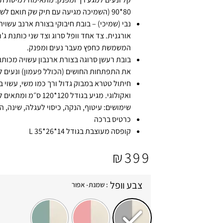
80*90 (השמיכה מגיעה עם תיק שק תואם לשימוש מגוון)
אורגנית. צד אחד וופל סרוג וצד שני כותנת ג’ר
המשמשת כחפץ מעבר נעים ומפנק.
בובת רעשן סרוגה בצורת ארנבון עשויה מכות
את התפתחות החושים (הכולל פעמון) ונעים ל
חיתול טטרא במבוק גדול ורך כמו משי, עשוי ב
ואקולוגי. מגיע בגודל 120*120
שימושים: עיטוף, הנקה, כיסוי לעגלה, שינה, ה
כרטיס ברכה
קופסה מעוצבת בגודל L 35*26*14
₪
399
צבע וופל
: שמנת- אפור