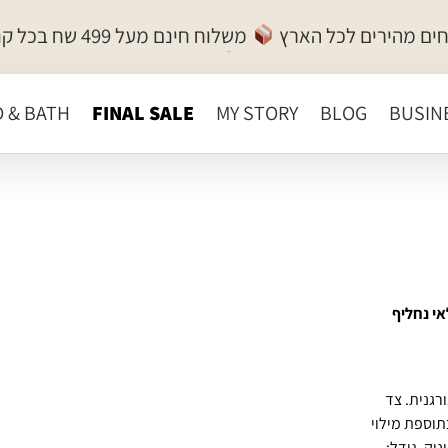
ים מהירים לכל הארץ
משלוח חינם מעל 499 שח בכל קנייה!
ישראל ישראלי
מנכ״ל
D & BATH
FINAL SALE
MY STORY
BLOG
BUSIN
אי נחליף
שויה 100% כותנה אורגנית. צד
בתוספת מילוי
וק. גודל: