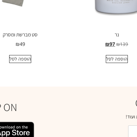
נר
סט מברשת ומסרק
₪
49
₪
97
₪
139
הוספה לסל
הוספה לסל
P ON
ועוד!